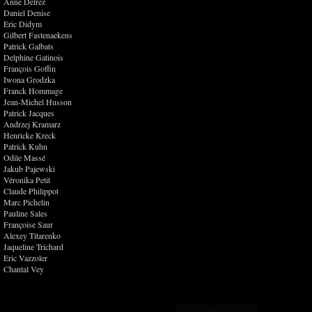
Anne Delrez
Daniel Denise
Eric Didym
Gilbert Fastenaekens
Patrick Galbats
Delphine Gatinois
François Goffin
Iwona Grodzka
Franck Hommage
Jean-Michel Husson
Patrick Jacques
Andrzej Kramarz
Henricke Kreck
Patrick Kuhn
Odile Massé
Jakub Pajewski
Véronika Petit
Claude Philippot
Marc Pichelin
Pauline Sales
Françoise Saur
Alexey Titarenko
Jaqueline Trichard
Eric Vazzoler
Chantal Vey