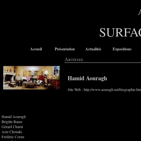
SURFA
Accueil
Présentation
Actualités
Expositions
Artistes
Hamid Aouragh
Site Web :
http://www.aouragh.net/biographie.ht
Hamid Aouragh
Brigitte Bauer
Gérard Charut
Aziz Chouaki
Frédéric Cornu