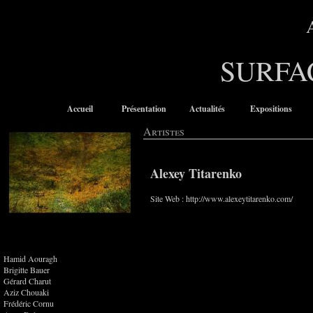
SURFA
Accueil
Présentation
Actualités
Expositions
Artistes
Alexey Titarenko
Site Web :
http://www.alexeytitarenko.com/
Hamid Aouragh
Brigitte Bauer
Gérard Charut
Aziz Chouaki
Frédéric Cornu