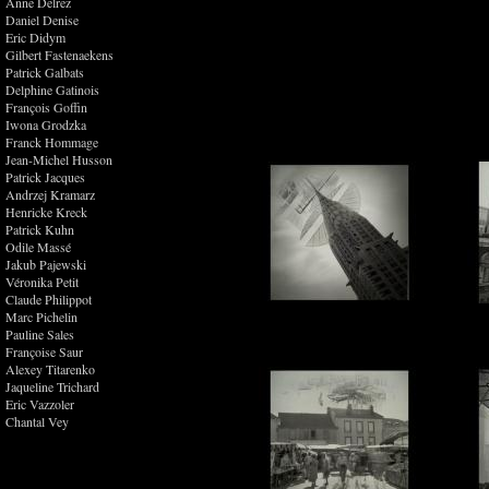
Anne Delrez
Daniel Denise
Eric Didym
Gilbert Fastenaekens
Patrick Galbats
Delphine Gatinois
François Goffin
Iwona Grodzka
Franck Hommage
Jean-Michel Husson
Patrick Jacques
Andrzej Kramarz
Henricke Kreck
Patrick Kuhn
Odile Massé
Jakub Pajewski
Véronika Petit
Claude Philippot
Marc Pichelin
Pauline Sales
Françoise Saur
Alexey Titarenko
Jaqueline Trichard
Eric Vazzoler
Chantal Vey